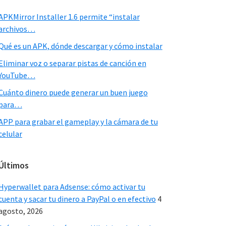
Sidebar
APKMirror Installer 1.6 permite “instalar
archivos…
Qué es un APK, dónde descargar y cómo instalar
Eliminar voz o separar pistas de canción en
YouTube…
Cuánto dinero puede generar un buen juego
para…
APP para grabar el gameplay y la cámara de tu
celular
Últimos
Hyperwallet para Adsense: cómo activar tu
cuenta y sacar tu dinero a PayPal o en efectivo
4
agosto, 2026