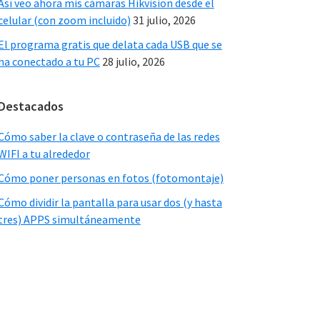
Así veo ahora mis cámaras Hikvision desde el
celular (con zoom incluido)
31 julio, 2026
El programa gratis que delata cada USB que se
ha conectado a tu PC
28 julio, 2026
Destacados
Cómo saber la clave o contraseña de las redes
WIFI a tu alrededor
Cómo poner personas en fotos (fotomontaje)
Cómo dividir la pantalla para usar dos (y hasta
tres) APPS simultáneamente