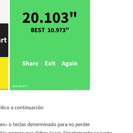
lico a continuación:
les» o teclas determinado para no perder.
 tiles negros que debes tocar. Simplemente se juega