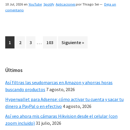
10 Jul, 2026
en
YouTube
Spotify
Aplicaciones
por
Thiago Sei
Deja un
comentario
Interim
…
Page
Page
Page
Page
1
2
3
103
Siguiente »
pages
omitted
Primary
Últimos
Sidebar
Así filtras las seudomarcas en Amazon y ahorras horas
buscando productos
7 agosto, 2026
Hyperwallet para Adsense: cómo activar tu cuenta y sacar tu
dinero a PayPal o en efectivo
4 agosto, 2026
Así veo ahora mis cámaras Hikvision desde el celular (con
zoom incluido)
31 julio, 2026