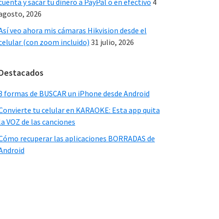
cuenta y sacar tu dinero a PayPal o en efectivo
4
agosto, 2026
Así veo ahora mis cámaras Hikvision desde el
celular (con zoom incluido)
31 julio, 2026
Destacados
3 formas de BUSCAR un iPhone desde Android
Convierte tu celular en KARAOKE: Esta app quita
la VOZ de las canciones
Cómo recuperar las aplicaciones BORRADAS de
Android