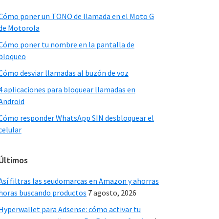
Sidebar
Cómo poner un TONO de llamada en el Moto G
de Motorola
Cómo poner tu nombre en la pantalla de
bloqueo
Cómo desviar llamadas al buzón de voz
4 aplicaciones para bloquear llamadas en
Android
Cómo responder WhatsApp SIN desbloquear el
celular
Últimos
Así filtras las seudomarcas en Amazon y ahorras
horas buscando productos
7 agosto, 2026
Hyperwallet para Adsense: cómo activar tu