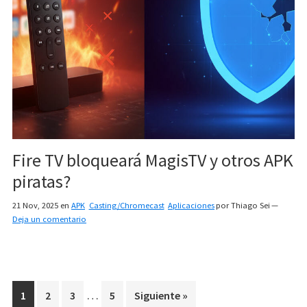
Fire TV bloqueará MagisTV y otros APK
piratas?
21 Nov, 2025
en
APK
Casting/Chromecast
Aplicaciones
por
Thiago Sei
Deja un comentario
Interim
…
Page
Page
Page
Page
1
2
3
5
Siguiente »