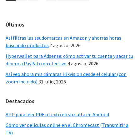
pages
omitted
Primary
Últimos
Sidebar
Así filtras las seudomarcas en Amazon y ahorras horas
buscando productos
7 agosto, 2026
Hyperwallet para Adsense: cómo activar tu cuenta y sacar tu
dinero a PayPal o en efectivo
4 agosto, 2026
Así veo ahora mis cámaras Hikvision desde el celular (con
zoom incluido)
31 julio, 2026
Destacados
APP para leer PDF o texto en voz alta en Android
Cómo ver películas online en el Chromecast (Transmitir a
TV)