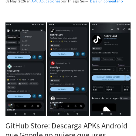
08 May, 2026
en
APK
Aplicaciones
por
Thiago Sei
Deja un comentario
GitHub Store: Descarga APKs Android
que Google no quiere que uses