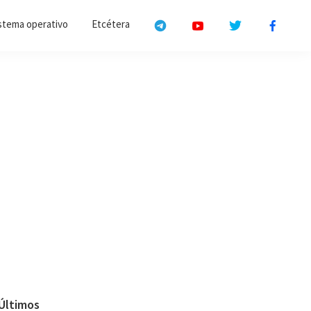
stema operativo
Etcétera
Primary
Últimos